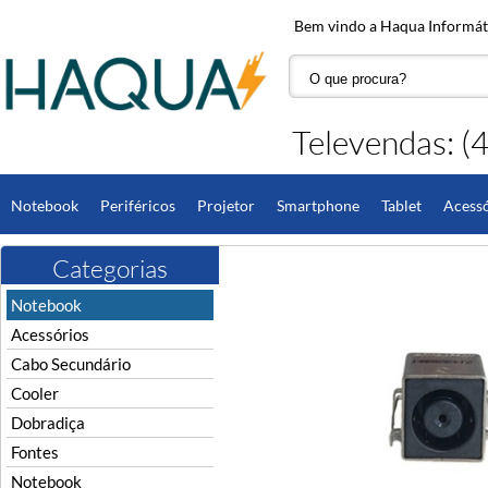
Bem vindo a Haqua Informáti
Televendas: 
Notebook
Periféricos
Projetor
Smartphone
Tablet
Acessó
Computador
DC Jack
Fones de Ouvido
Hardware
Monitor
Categorias
Notebook
Acessórios
Cabo Secundário
Cooler
Dobradiça
Fontes
Notebook