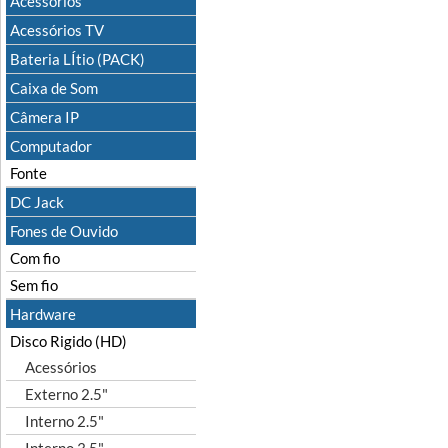
Acessórios
Acessórios TV
Bateria LÍtio (PACK)
Caixa de Som
Câmera IP
Computador
Fonte
DC Jack
Fones de Ouvido
Com fio
Sem fio
Hardware
Disco Rigido (HD)
Acessórios
Externo 2.5"
Interno 2.5"