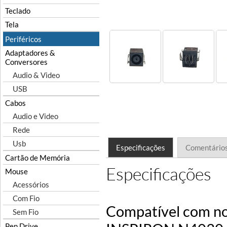
Teclado
Tela
Periféricos
Adaptadores &
Conversores
Audio & Video
USB
Cabos
Audio e Video
Rede
Usb
Especificações
Comentário
Cartão de Memória
Especificações
Mouse
Acessórios
Com Fio
Compatível com no
Sem Fio
Pen Drive