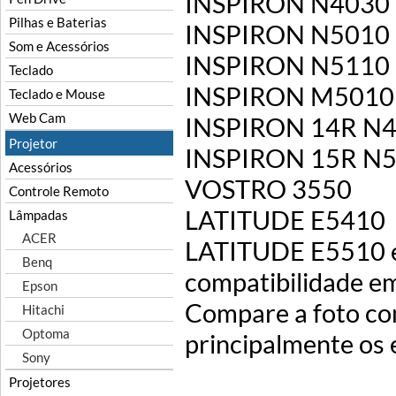
INSPIRON N4030
Pilhas e Baterias
INSPIRON N5010
Som e Acessórios
INSPIRON N5110
Teclado
INSPIRON M5010
Teclado e Mouse
Web Cam
INSPIRON 14R N
Projetor
INSPIRON 15R N
Acessórios
VOSTRO 3550
Controle Remoto
LATITUDE E5410
Lâmpadas
ACER
LATITUDE E5510 en
Benq
compatibilidade e
Epson
Compare a foto com
Hitachi
Optoma
principalmente os 
Sony
Projetores