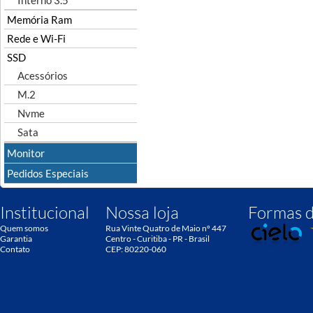
Interno 3.5"
Memória Ram
Rede e Wi-Fi
SSD
Acessórios
M.2
Nvme
Sata
Monitor
Pedidos Especiais
Institucional
Nossa loja
Formas 
Quem somos
Rua Vinte Quatro de Maio nº 447
Garantia
Centro - Curitiba - PR - Brasil
Contato
CEP: 80220-060