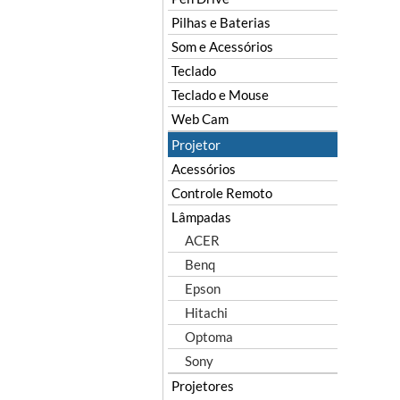
Pilhas e Baterias
Som e Acessórios
Teclado
Teclado e Mouse
Web Cam
Projetor
Acessórios
Controle Remoto
Lâmpadas
ACER
Benq
Epson
Hitachi
Optoma
Sony
Projetores