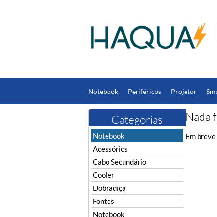
Notebook
Periféricos
Projetor
Sm
Computador
DC Jack
Fones de Ouvi
Nada f
Categorias
Notebook
Em breve 
Acessórios
Cabo Secundário
Cooler
Dobradiça
Fontes
Notebook