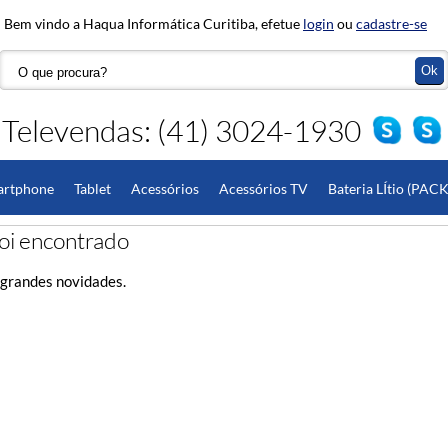
Bem vindo a Haqua Informática Curitiba, efetue
login
ou
cadastre-se
Televendas: (41) 3024-1930
artphone
Tablet
Acessórios
Acessórios TV
Bateria LÍtio (PACK
do
oi encontrado
Hardware
Monitor
Pedidos Especiais
grandes novidades.