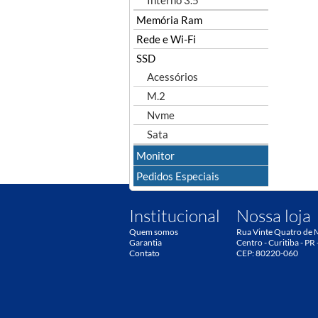
Interno 3.5"
Memória Ram
Rede e Wi-Fi
SSD
Acessórios
M.2
Nvme
Sata
Monitor
Pedidos Especiais
Institucional
Nossa loja
Quem somos
Rua Vinte Quatro de 
Garantia
Centro - Curitiba - PR 
Contato
CEP: 80220-060