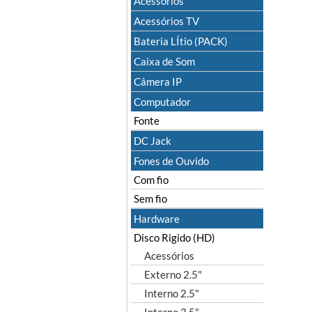
Acessórios
Acessórios TV
Bateria LÍtio (PACK)
Caixa de Som
Câmera IP
Computador
Fonte
DC Jack
Fones de Ouvido
Com fio
Sem fio
Hardware
Disco Rigido (HD)
Acessórios
Externo 2.5"
Interno 2.5"