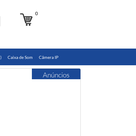
0
)
Caixa de Som
Câmera IP
Anúncios