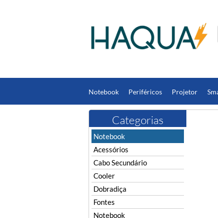
Notebook
Periféricos
Projetor
Sm
Computador
DC Jack
Fones de Ouvi
Categorias
Notebook
Acessórios
Cabo Secundário
Cooler
Dobradiça
Fontes
Notebook