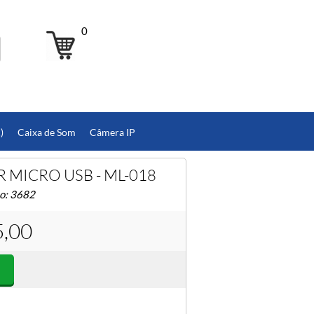
0
)
Caixa de Som
Câmera IP
MICRO USB - ML-018
to: 3682
5,00