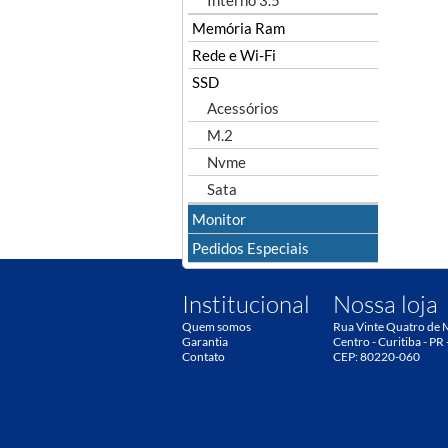
Interno 3.5"
Memória Ram
Rede e Wi-Fi
SSD
Acessórios
M.2
Nvme
Sata
Monitor
Pedidos Especiais
Institucional
Nossa loja
Quem somos
Rua Vinte Quatro de 
Garantia
Centro - Curitiba - PR 
Contato
CEP: 80220-060