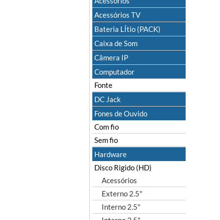
Acessórios
Acessórios TV
Bateria LÍtio (PACK)
Caixa de Som
Câmera IP
Computador
Fonte
DC Jack
Fones de Ouvido
Com fio
Sem fio
Hardware
Disco Rigido (HD)
Acessórios
Externo 2.5"
Interno 2.5"