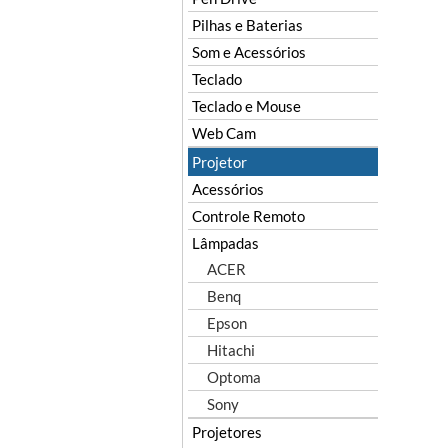
Pilhas e Baterias
Som e Acessórios
Teclado
Teclado e Mouse
Web Cam
Projetor
Acessórios
Controle Remoto
Lâmpadas
ACER
Benq
Epson
Hitachi
Optoma
Sony
Projetores