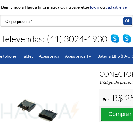
Bem vindo a Haqua Informática Curitiba, efetue
login
ou
cadastre-se
Televendas: (41) 3024-1930
artphone
Tablet
Acessórios
Acessórios TV
Bateria LÍtio (PACK
do
Hardware
Monitor
Pedidos Especiais
CONECTOR 
Código do produ
R$ 2
Por