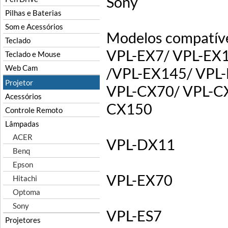
Sony
Pilhas e Baterias
Som e Acessórios
Modelos compatíve
Teclado
VPL-EX7/ VPL-EX1
Teclado e Mouse
Web Cam
/VPL-EX145/ VPL
Projetor
VPL-CX70/ VPL-C
Acessórios
CX150
Controle Remoto
Lâmpadas
ACER
VPL-DX11
Benq
Epson
VPL-EX70
Hitachi
Optoma
Sony
VPL-ES7
Projetores