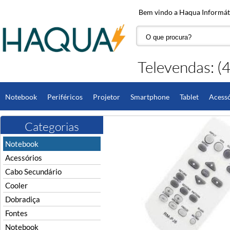
Bem vindo a Haqua Informáti
Televendas: 
Notebook
Periféricos
Projetor
Smartphone
Tablet
Acessó
Computador
DC Jack
Fones de Ouvido
Hardware
Monitor
Categorias
Notebook
Acessórios
Cabo Secundário
Cooler
Dobradiça
Fontes
Notebook