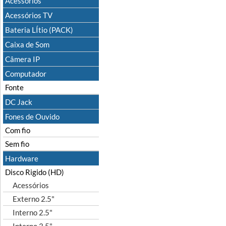
Acessórios
Acessórios TV
Bateria LÍtio (PACK)
Caixa de Som
Câmera IP
Computador
Fonte
DC Jack
Fones de Ouvido
Com fio
Sem fio
Hardware
Disco Rigido (HD)
Acessórios
Externo 2.5"
Interno 2.5"