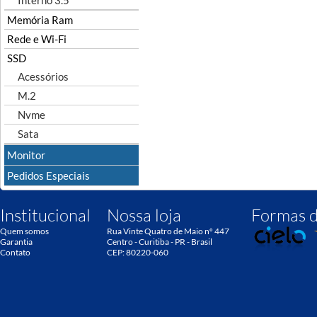
Interno 3.5"
Memória Ram
Rede e Wi-Fi
SSD
Acessórios
M.2
Nvme
Sata
Monitor
Pedidos Especiais
Institucional
Nossa loja
Formas 
Quem somos
Rua Vinte Quatro de Maio nº 447
Garantia
Centro - Curitiba - PR - Brasil
Contato
CEP: 80220-060