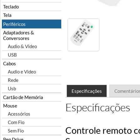
Teclado
Tela
Periféricos
Adaptadores &
Conversores
Audio & Video
USB
Cabos
Audio e Video
Rede
Usb
Especificações
Comentário
Cartão de Memória
Especificações
Mouse
Acessórios
Com Fio
Controle remoto c
Sem Fio
Pen Drive