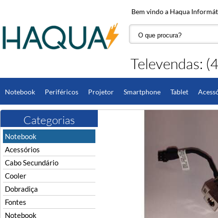
Bem vindo a Haqua Informáti
Televendas: 
Notebook
Periféricos
Projetor
Smartphone
Tablet
Acessó
Computador
DC Jack
Fones de Ouvido
Hardware
Monitor
Categorias
Notebook
Acessórios
Cabo Secundário
Cooler
Dobradiça
Fontes
Notebook