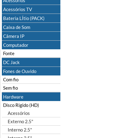
Acessórios
Acessórios TV
Bateria LÍtio (PACK)
Caixa de Som
Câmera IP
Computador
Fonte
DC Jack
Fones de Ouvido
Com fio
Sem fio
Hardware
Disco Rigido (HD)
Acessórios
Externo 2.5"
Interno 2.5"