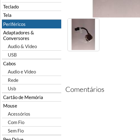
Teclado
Tela
Periféricos
Adaptadores &
Conversores
Audio & Video
USB
Cabos
Audio e Video
Rede
Comentários
Usb
Cartão de Memória
Mouse
Acessórios
Com Fio
Sem Fio
Pen Drive