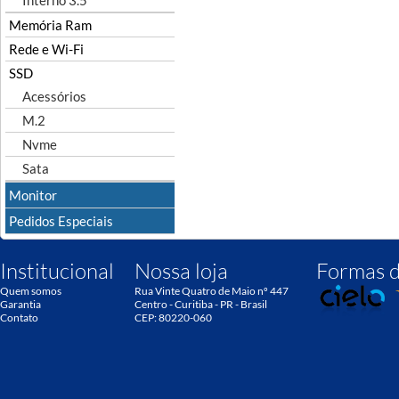
Interno 3.5"
Memória Ram
Rede e Wi-Fi
SSD
Acessórios
M.2
Nvme
Sata
Monitor
Pedidos Especiais
Institucional
Nossa loja
Formas 
Quem somos
Rua Vinte Quatro de Maio nº 447
Garantia
Centro - Curitiba - PR - Brasil
Contato
CEP: 80220-060