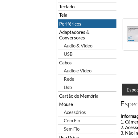
Teclado
Tela
Periféricos
Adaptadores &
Conversores
Audio & Video
USB
Cabos
Audio e Video
Rede
Usb
Espec
Cartão de Memória
Espec
Mouse
Acessórios
Informaç
Com Fio
1. Câmer
2. Acess
Sem Fio
3. Não i
Pen Drive