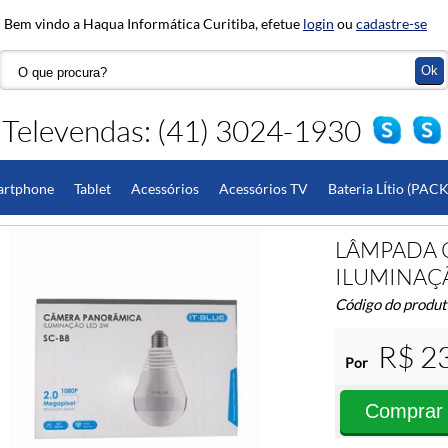
Bem vindo a Haqua Informática Curitiba, efetue
login
ou
cadastre-se
Televendas: (41) 3024-1930
artphone
Tablet
Acessórios
Acessórios TV
Bateria LÍtio (PACK
do
Hardware
Monitor
Pedidos Especiais
LÂMPADA 
ILUMINAÇÃ
Código do produ
R$ 2
Por