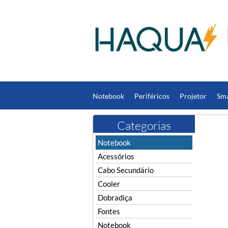
Notebook
Periféricos
Projetor
Sm
Computador
DC Jack
Fones de Ouvi
Categorias
Notebook
Acessórios
Cabo Secundário
Cooler
Dobradiça
Fontes
Notebook