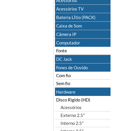
Acessórios
Acessórios TV
Bateria LÍtio (PACK)
Caixa de Som
Câmera IP
Computador
Fonte
DC Jack
Fones de Ouvido
Com fio
Sem fio
Hardware
Disco Rigido (HD)
Acessórios
Externo 2.5"
Interno 2.5"