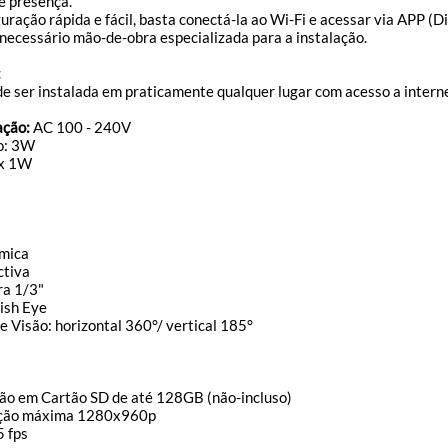
e presença.
guração rápida e fácil, basta conectá-la ao Wi-Fi e acessar via APP (D
 necessário mão-de-obra especializada para a instalação.
:
e ser instalada em praticamente qualquer lugar com acesso a interne
ação:
AC 100 - 240V
o: 3W
 x 1W
âmica
ctiva
ra 1/3"
Fish Eye
 Visão: horizontal 360°/ vertical 185°
ão em Cartão SD de até 128GB (não-incluso)
ução máxima 1280x960p
5 fps