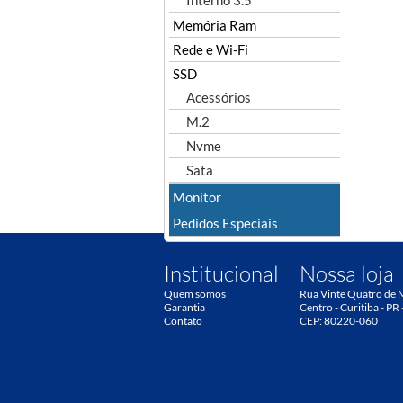
Interno 3.5"
Memória Ram
Rede e Wi-Fi
SSD
Acessórios
M.2
Nvme
Sata
Monitor
Pedidos Especiais
Institucional
Nossa loja
Quem somos
Rua Vinte Quatro de 
Garantia
Centro - Curitiba - PR 
Contato
CEP: 80220-060