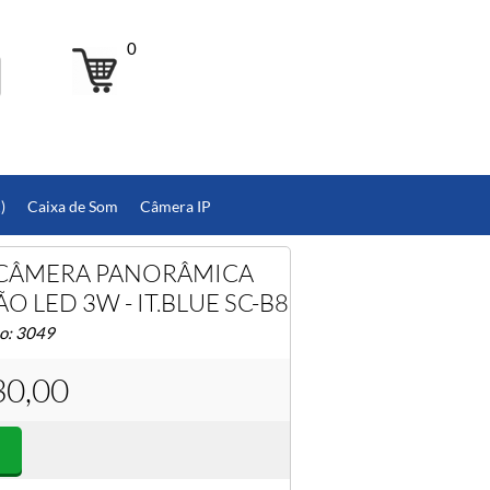
0
)
Caixa de Som
Câmera IP
CÂMERA PANORÂMICA
O LED 3W - IT.BLUE SC-B8
to: 3049
30,00