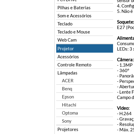
sensor d
4. Confi
Pilhas e Baterias
5. Não é
Som e Acessórios
Soquete
Teclado
E27 (Pod
Teclado e Mouse
Aliment
Web Cam
Consum
Projetor
LEDs: 3
Acessórios
Câmera:
Controle Remoto
- 1.3MP
- 360°
Lâmpadas
- Panor
ACER
- Perspe
- Abertu
Benq
- Lente 
Epson
Campo de
Hitachi
Video:
Optoma
- H.264
- Gravaç
Sony
- Resol
Projetores
- Máx. 2