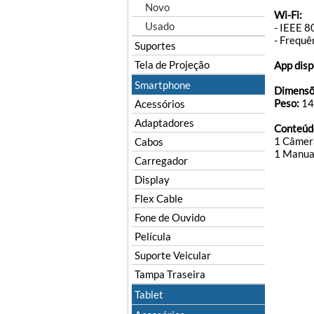
Novo
Wi-Fi:
Usado
- IEEE 
- Frequê
Suportes
Tela de Projeção
App disp
Smartphone
Dimensõ
Peso:
14
Acessórios
Adaptadores
Conteúd
1 Câmer
Cabos
1 Manua
Carregador
Display
Flex Cable
Fone de Ouvido
Película
Suporte Veicular
Tampa Traseira
Tablet